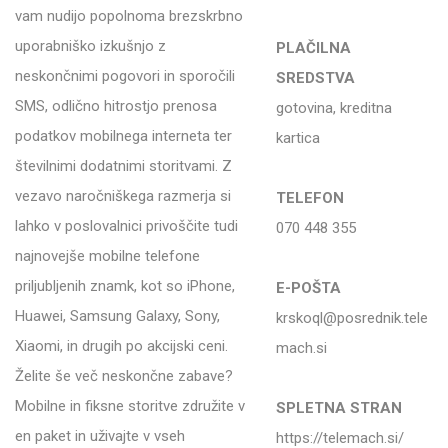
vam nudijo popolnoma brezskrbno
uporabniško izkušnjo z
PLAČILNA
neskončnimi pogovori in sporočili
SREDSTVA
SMS, odlično hitrostjo prenosa
gotovina, kreditna
podatkov mobilnega interneta ter
kartica
številnimi dodatnimi storitvami. Z
vezavo naročniškega razmerja si
TELEFON
lahko v poslovalnici privoščite tudi
070 448 355
najnovejše mobilne telefone
priljubljenih znamk, kot so iPhone,
E-POŠTA
Huawei, Samsung Galaxy, Sony,
krskoql@posrednik.tele
Xiaomi, in drugih po akcijski ceni.
mach.si
Želite še več neskončne zabave?
Mobilne in fiksne storitve združite v
SPLETNA STRAN
en paket in uživajte v vseh
https://telemach.si/