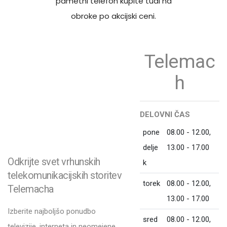
pametni telefon kupite tudi na
obroke po akcijski ceni.
Telemac
h
DELOVNI ČAS
pone
08.00 - 12.00,
delje
13.00 - 17.00
Odkrijte svet vrhunskih
k
telekomunikacijskih storitev
torek
08.00 - 12.00,
Telemacha
13.00 - 17.00
Izberite najboljšo ponudbo
sred
08.00 - 12.00,
televizije, interneta in neomejene