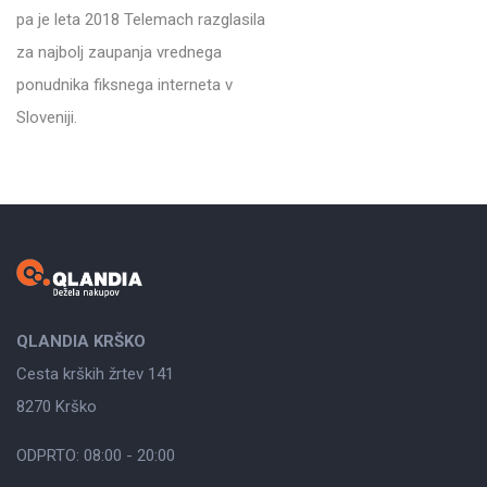
pa je leta 2018 Telemach razglasila
za najbolj zaupanja vrednega
ponudnika fiksnega interneta v
Sloveniji.
QLANDIA KRŠKO
Cesta krških žrtev 141
8270 Krško
ODPRTO: 08:00 - 20:00