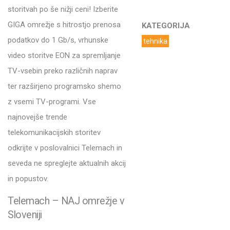
storitvah po še nižji ceni! Izberite
GIGA omrežje s hitrostjo prenosa
KATEGORIJA
podatkov do 1 Gb/s, vrhunske
tehnika
video storitve EON za spremljanje
TV-vsebin preko različnih naprav
ter razširjeno programsko shemo
z vsemi TV-programi. Vse
najnovejše trende
telekomunikacijskih storitev
odkrijte v poslovalnici Telemach in
seveda ne spreglejte aktualnih akcij
in popustov.
Telemach – NAJ omrežje v
Sloveniji