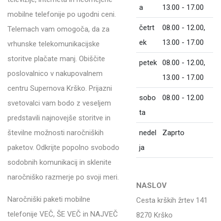
a
13.00 - 17.00
mobilne telefonije po ugodni ceni.
četrt
08.00 - 12.00,
Telemach vam omogoča, da za
ek
13.00 - 17.00
vrhunske telekomunikacijske
storitve plačate manj. Obiščite
petek
08.00 - 12.00,
poslovalnico v nakupovalnem
13.00 - 17.00
centru Supernova Krško. Prijazni
sobo
08.00 - 12.00
svetovalci vam bodo z veseljem
ta
predstavili najnovejše storitve in
nedel
Zaprto
številne možnosti naročniških
ja
paketov. Odkrijte popolno svobodo
sodobnih komunikacij in sklenite
naročniško razmerje po svoji meri.
NASLOV
Naročniški paketi mobilne
Cesta krških žrtev 141
telefonije VEČ, ŠE VEČ in NAJVEČ
8270 Krško